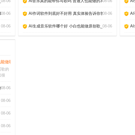
_
08-06
Ai音乐真的能帮你写歌吗 普通人也能做的3个神器_
08-06
A
爆款_
08-06
AI作词软件到底好不好用 真实体验告诉你答案_
08-06
A
08-06
AI生成音乐软件哪个好 小白也能做原创歌_
08-06
A
也能做歌_
写歌的
槛很
，即使
的伴奏
热门工具告诉你答案_
08-06
破，更
AI音
08-06
08-06
08-06