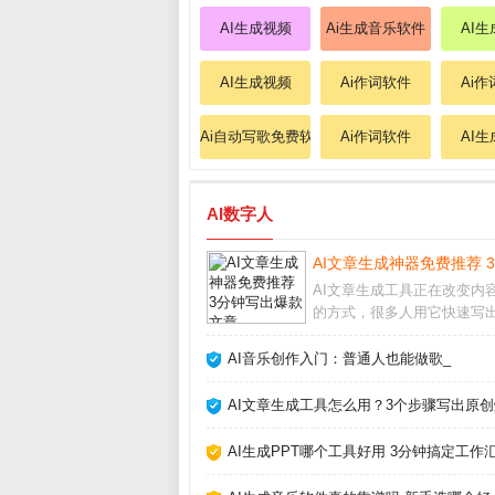
AI生成视频
Ai生成音乐软件
AI生
AI生成视频
Ai作词软件
Ai
Ai自动写歌免费软件
Ai作词软件
AI
AI数字人
AI文章生成神器免费推荐 
AI文章生成工具正在改变内
的方式，很多人用它快速写
量文案，但真的能完全替代
吗？我用了半年多，从最初
AI音乐创作入门：普通人也能做歌_
到现在的依赖，发现关键是把
成助手而非主角。它能帮你
AI文章生成工具怎么用？3个步骤写出原创
感枯竭，但最终成品
AI生成PPT哪个工具好用 3分钟搞定工作