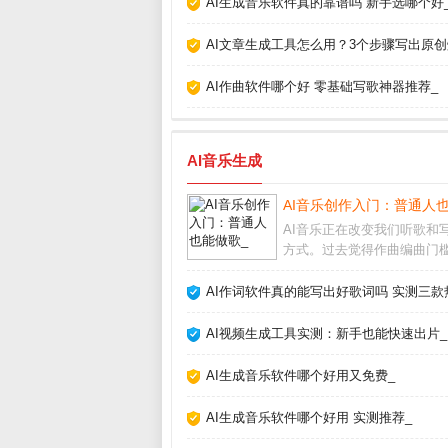
AI生成音乐软件真的靠谱吗 新手选哪个好
AI文章生成工具怎么用？3个步骤写出原创
AI作曲软件哪个好 零基础写歌神器推荐_
AI音乐生成
AI音乐创作入门：普通人
AI音乐正在改变我们听歌和
方式。过去觉得作曲编曲门
高，现在借助人工智能工具
不懂乐理也能快速生成完整
AI作词软件真的能写出好歌词吗 实测三款
甚至人声。这不仅是技术突
让音乐创作变得人人可尝试。
AI视频生成工具实测：新手也能快速出片_
乐怎么制作市面上主
AI生成音乐软件哪个好用又免费_
AI生成音乐软件哪个好用 实测推荐_