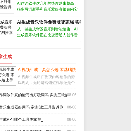
具都能帮你快速产出免版税的原创配
AI作词软件这几年的热度越来越高，
乐。但面对市面上层出不穷的软件，
很多写词新手和音乐爱好者都在问它
怎么选
到底能不能派上用场。从我的实际体
验来看，它确实能帮我们快速生成歌
AI生成音乐软件免费版哪家强 实测推荐_
词框架，但要想写出真正打动人心的
从一键生成背景音乐到智能编曲，AI
句子，还得靠人工打磨。AI作词软件
生成音乐软件正在改变普通人创作音
怎么
乐的方式。无论你是短视频创作者、
游戏开发者还是音乐爱好者，这些工
具都能帮你快速产出免版税的原创配
文章生成
乐。但面对市面上层出不穷的软件，
怎么选
_
AI视频生成工具怎么选 零基础快速上手攻略_
AI视频生成正在改变内容创作的游
戏规则，无论是营销短视频还是个
人Vlog，都能在几分钟内自动生成
高质量画面。作为长期使用各类AI
I作词软件真的能写出好歌词吗 实测三款热门工具告诉你答案_
08-06
工具的创作者，我发现选对工具和
方法，效率能提升十倍以上。AI视
I音乐生成器好用吗 亲测3款工具告诉你_
08-06
频生成靠谱
I生成PPT哪个工具更靠谱_
08-06