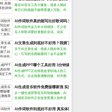
最近AI音乐工具大爆发，很多人都好
奇它们到底能不能帮普通人写歌。作
为一个试过十几款产品的音乐爱好
者，我发现现在的AI音乐生成器已经
AI作词软件真的能写出好歌词吗 实测三款热门工具告诉你答
能产出相当完整的伴奏和人声，但离
AI作词软件这几年火得很快，不少音
完美还有距离。下面分享我的实测经
乐人和歌词爱好者都在尝试。说实
验和避
话，我最初也抱着怀疑态度，毕竟歌
词讲究情感和意境，机器能懂吗？但
AI文章生成到底好不好用？我测了10个工具告诉你真相_
用了十几款工具后，我发现它们确实
关于AI文章生成，很多人既好奇又担
能提供灵感，甚至写出令人惊艳的句
心：它写的东西能看吗？会不会被平
子。今天
台判为作弊？经过半年多深度使用，
我实测了市面上主流工具，发现它并
AI生成PPT哪个工具好用 3分钟搞定工作汇报_
非万能，但用对方法确实能大幅提升
AI生成PPT正在彻底改变职场人的工
写作效率。关键在于理解它的能力和
作方式。过去熬夜调整排版、对齐图
局限，
形的痛苦，如今借助智能工具几分钟
就能完成。从实际体验来看，这类工
AI生成音乐软件免费版哪家强 实测推荐_
具并非简单套模板，而是根据文字内
从一键生成背景音乐到智能编曲，AI
容自动生成逻辑清晰、设计专业的幻
生成音乐软件正在改变普通人创作音
灯片
乐的方式。无论你是短视频创作者、
游戏开发者还是音乐爱好者，这些工
AI作词软件到底好不好用 真实体验告诉你答案_